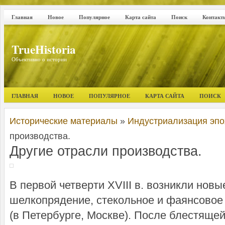
Главная
Новое
Популярное
Карта сайта
Поиск
Контакт
TrueHistoria
Объективно о истории
ГЛАВНАЯ
НОВОЕ
ПОПУЛЯРНОЕ
КАРТА САЙТА
ПОИСК
Исторические материалы
»
Индустриализация эпох
производства.
Другие отрасли производства.
В первой четверти XVIII в. возникли нов
шелкопрядение, стекольное и фаянсовое 
(в Петербурге, Москве). После блестящей