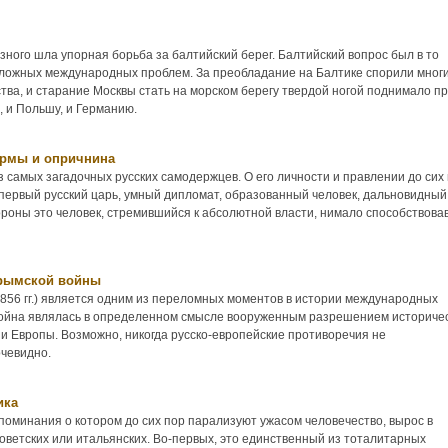
озного шла упорная борьба за балтийский берег. Балтийский вопрос был в то
сложных международных проблем. За преобладание на Балтике спорили мног
тва, и старание Москвы стать на морском берегу твердой ногой поднимало п
 и Польшу, и Германию.
ормы и опричнина
з самых загадочных русских самодержцев. О его личности и правлении до сих
 первый русский царь, умный дипломат, образованный человек, дальновидный
тороны это человек, стремившийся к абсолютной власти, нимало способствов
Крымской войны
856 гг.) является одним из переломных моментов в истории международных
ойна являлась в определенном смысле вооруженным разрешением историчес
и Европы. Возможно, никогда русско-европейские противоречия не
очевидно.
ика
поминания о котором до сих пор парализуют ужасом человечество, вырос в
советских или итальянских. Во-первых, это единственный из тоталитарных