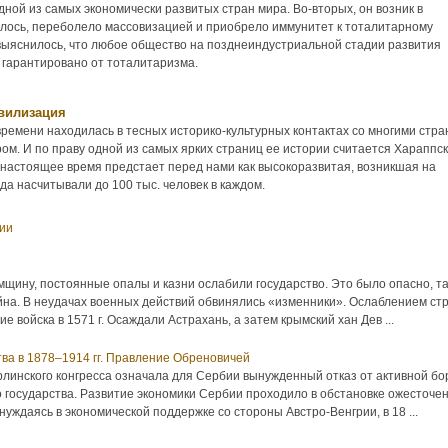
дной из самых экономически развитых стран мира. Во-вторых, он возник в
алось, переболело массовизацией и приобрело иммунитет к тоталитарному
 выяснилось, что любое общество на позднеиндустриальной стадии развития
 гарантировано от тоталитаризма.
вилизация
времени находилась в тесных историко-культурных контактах со многими стр
ом. И по праву одной из самых ярких страниц ее истории считается Хараппс
 настоящее время предстает перед нами как высокоразвитая, возникшая на
да насчитывали до 100 тыс. человек в каждом.
сии
мщину, постоянные опалы и казни ослабили государство. Это было опасно, та
йна. В неудачах военных действий обвинялись «изменники». Ослаблением ст
е войска в 1571 г. Осаждали Астрахань, а затем крымский хан Дев ...
тва в 1878–1914 гг. Правление Обреновичей
линского конгресса означала для Сербии вынужденный отказ от активной б
 государства. Развитие экономики Сербии проходило в обстановке ожесточе
уждаясь в экономической поддержке со стороны Австро-Венгрии, в 18 ...