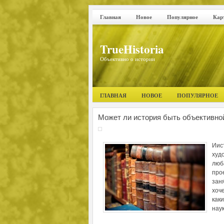
Главная
Новое
Популярное
Кар
TrueHistoria
Объективно о истории
ГЛАВНАЯ
НОВОЕ
ПОПУЛЯРНОЕ
Может ли история быть объективно
Иис
худ
люб
про
зан
хоч
как
нау