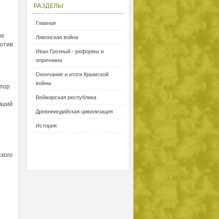
РАЗДЕЛЫ
Главная
ие
Ливонская война
ротив
Иван Грозный - реформы и
опричнина
Окончание и итоги Крымской
войны
 пор
Веймарская республика
авший
Древнеиндийская цивилизация
История
кого