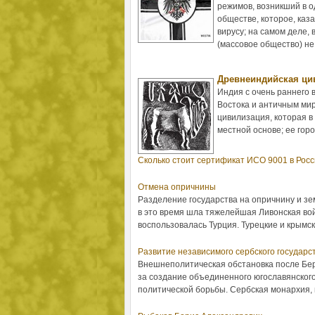
режимов, возникший в о
обществе, которое, каз
вирусу; на самом деле,
(массовое общество) не
Древнеиндийская ци
Индия с очень раннего 
Востока и античным мир
цивилизация, которая в
местной основе; ее горо
Сколько стоит сертификат ИСО 9001 в Рос
Отмена опричнины
Разделение государства на опричнину и зе
в это время шла тяжелейшая Ливонская во
воспользовалась Турция. Турецкие и крымски
Развитие независимого сербского государс
Внешнеполитическая обстановка после Бер
за создание объединенного югославянского
политической борьбы. Сербская монархия, н