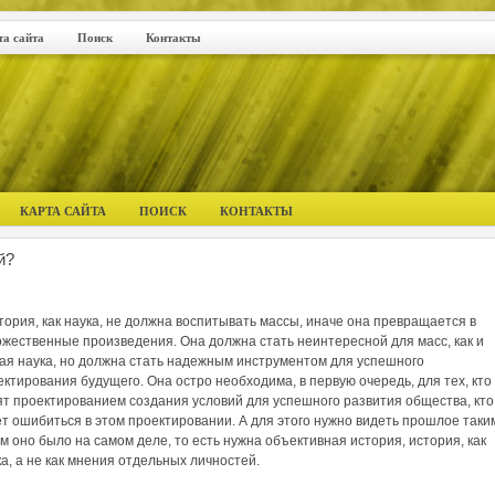
та сайта
Поиск
Контакты
КАРТА САЙТА
ПОИСК
КОНТАКТЫ
й?
тория, как наука, не должна воспитывать массы, иначе она превращается в
ожественные произведения. Она должна стать неинтересной для масс, как и
ая наука, но должна стать надежным инструментом для успешного
ектирования будущего. Она остро необходима, в первую очередь, для тех, кто
ят проектированием создания условий для успешного развития общества, кто
ет ошибиться в этом проектировании. А для этого нужно видеть прошлое таки
им оно было на самом деле, то есть нужна объективная история, история, как
ка, а не как мнения отдельных личностей.