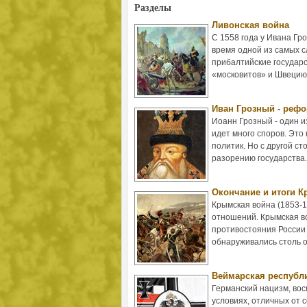
Разделы
Ливонская война
С 1558 года у Ивана Гр
время одной из самых 
прибалтийские государс
«московитов» и Швецию,
Иван Грозный - реф
Иоанн Грозный - один и
идет много споров. Это
политик. Но с другой с
разорению государства.
Окончание и итоги 
Крымская война (1853-1
отношений. Крымская в
противостояния России 
обнаруживались столь 
Веймарская республ
Германский нацизм, вос
условиях, отличных от 