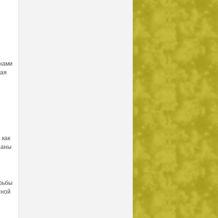
анами
кая
 как
раны
орьбы
нной