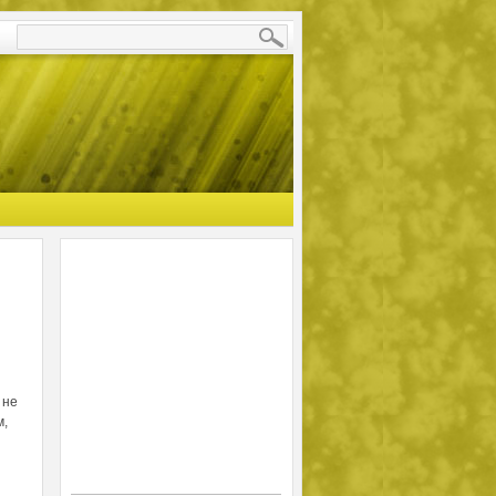
 не
м,