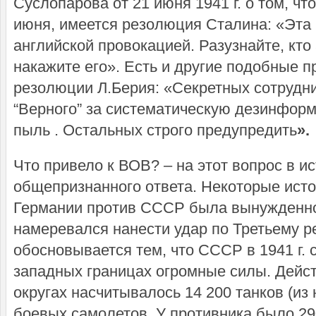
Суслопарова от 21 июня 1941 г. о том, чт
июня, имеется резолюция Сталина: «Эта
английской провокацией. Разузнайте, кто 
накажите его». Есть и другие подобные п
резолюции Л.Берия: «Секретных сотрудник
“Верного” за систематическую дезинформ
пыль . Остальных строго предупредить
».
Что привело к ВОВ? – на этот вопрос в и
общепризнанного ответа. Некоторые исто
Германии против СССР была вынужденной
намеревался нанести удар по Третьему р
обосновывается тем, что СССР в 1941 г. 
западных границах огромные силы. Дейст
округах насчитывалось 14 200 танков (из 
боевых самолетов. У противника было 29