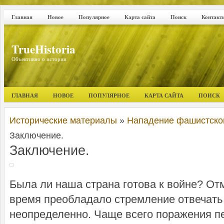
Главная
Новое
Популярное
Карта сайта
Поиск
Контакт
TrueHistoria
Объективно о истории
ГЛАВНАЯ
НОВОЕ
ПОПУЛЯРНОЕ
КАРТА САЙТА
ПОИСК
Исторические материалы
»
Нападение фашистской
Заключение.
Заключение.
Была ли наша страна готова к войне? Отм
время преобладало стремление отвечать 
неопределенно. Чаще всего поражения п