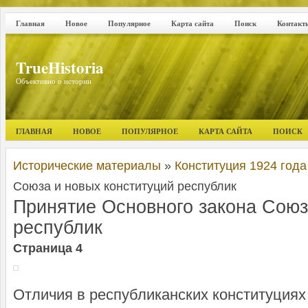
Главная
Новое
Популярное
Карта сайта
Поиск
Контакт
TrueHistoria
Объективно о истории
ГЛАВНАЯ
НОВОЕ
ПОПУЛЯРНОЕ
КАРТА САЙТА
ПОИСК
Исторические материалы
»
Конституция 1924 года
Союза и новых конституций республик
Принятие Основного закона Союз
республик
Страница 4
Отличия в республиканских конституциях 