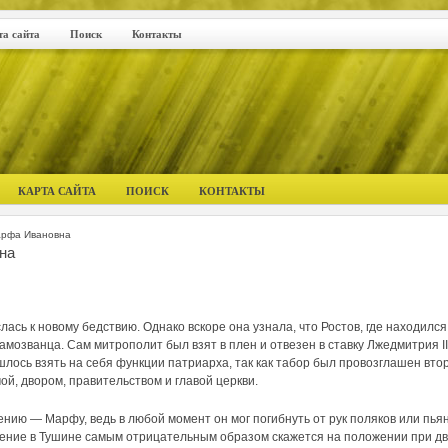
та сайта
Поиск
Контакты
КАРТА САЙТА
ПОИСК
КОНТАКТЫ
арфа Ивановна
на
сь к новому бедствию. Однако вскоре она узнала, что Ростов, где находился
амозванца. Сам митрополит был взят в плен и отвезен в ставку Лжедмитрия II
шлось взять на себя функции патриарха, так как табор был провозглашен вто
ой, двором, правительством и главой церкви.
нию — Марфу, ведь в любой момент он мог погибнуть от рук поляков или пья
вышение в Тушине самым отрицательным образом скажется на положении при д