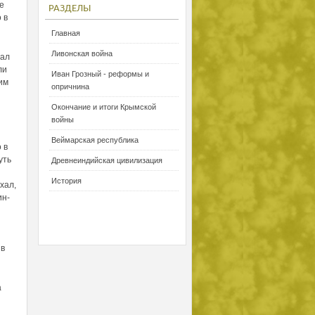
же
РАЗДЕЛЫ
 в
Главная
Ливонская война
мал
ли
Иван Грозный - реформы и
им
опричнина
Окончание и итоги Крымской
войны
Веймарская республика
 в
уть
Древнеиндийская цивилизация
История
хал,
ин-
 в
а