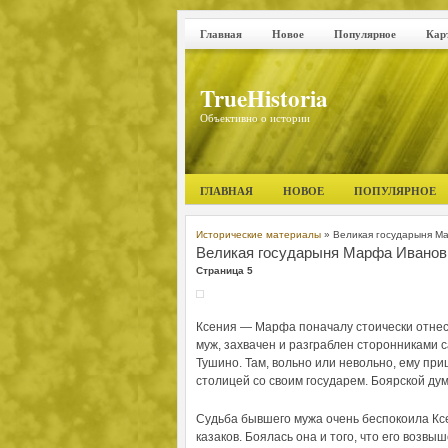
Главная
Новое
Популярное
Кар
TrueHistoria
Объективно о истории
ГЛАВНАЯ
НОВОЕ
ПОПУЛЯРНОЕ
Исторические материалы
» Великая государыня М
Великая государыня Марфа Иванов
Страница 5
Ксения — Марфа поначалу стоически отнесла
муж, захвачен и разграблен сторонниками с
Тушино. Там, вольно или невольно, ему при
столицей со своим государем. Боярской дум
Судьба бывшего мужа очень беспокоила Ксе
казаков. Боялась она и того, что его воз