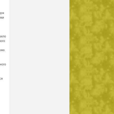
док
жки
шило
кого
сию.
ного
ся