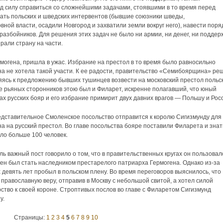
д силу справиться со сложнейшими задачами, стоявшими в то время перед
гнать польских и шведских интервентов (бывшие союзники шведы,
ной власти, осадили Новгород и захватили земли вокруг него), навести поря
-разбойников. Для решения этих задач не было ни армии, ни денег, ни поддер
али страну на части.
огена, пришла в ужас. Избрание на престол в то время было равносильно
она не хотела такой участи. К ее радости, правительство «Семибоярщина» ре
няясь к предложению бывших тушинцев возвести на московский престол польс
е рьяных сторонников этою был и Филарет, искренне полагавший, что юный
ах русских бояр и его избрание примирит двух давних врагов — Польшу и Рос
едставительное Смоленское посольство отправится к королю Сигизмунду для
а на русский престол. Во главе посольства бояре поставили Филарета и знат
шло больше 100 человек.
 важный пост говорило о том, что в правительственных кругах он пользовал
ен был стать наследником престарелого патриарха Гермогена. Однако из-за
 девять лет пробыл в польском плену. Во время переговоров выяснилось, что
православную веру, отправив в Москву с небольшой свитой, а хотел силой
ство к своей короне. Строптивых послов во главе с Филаретом Сигизмунд
у.
Страницы:
1
2
3
4
5
6
7
8
9
10