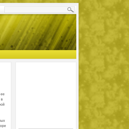
 ее
 в
рой
ных
воре