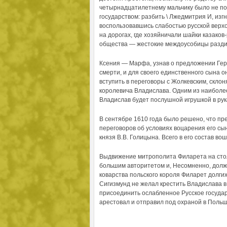
четырнадцатилетнему мальчику было не по
государством: разбить \ Лжедмитрия И, из
воспользовавшись слабостью русской верхов
на дорогах, где хозяйничали шайки казаков
общества — жестокие междоусобицы раздир
Ксения — Марфа, узнав о предложении Герм
смерти, и для своего единственного сына 
вступить в переговоры с Жолкевским, скло
королевича Владислава. Одним из наиболе
Владислав будет послушной игрушкой в рук
В сентябре 1610 года было решено, что пр
переговоров об условиях воцарения его сын
князя В.В. Голицына. Всего в его состав во
Выдвижение митрополита Филарета на столь
большим авторитетом и, Несомненно, долж
коварства польского короля Филарет долгих
Сигизмунд не желал крестить Владислава в 
присоединить ослабленное Русское государ
арестовал и отправил под охраной в Польш