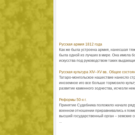
Русская армия 1812 года
Как же была устроена армия, нанесшая тя
была одной из лучших в мире. Она имела 
искусства под руководством таких выдающих
Русская культура XIV–XV вв.. Общее состоя
Татаро-монгольское нашествие нанесло стр
иноземное иго все больше тормозило культу
развитие каменного зодчества, исчезли неко
Реформы 50-х г.
Принятие Судебника положило начало ряду 
военном отношении приравнивались к помес
высший государственный орган – земские с
...