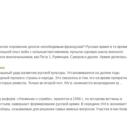
желое поражение доселе непобедимым французам? Русская армия в те врем
большой опыт войн с сильным противником, прошла суровую школу военного
ся военачальников, как Петр 1, Румянцев, Суворов и другие. Армия делилась .
ние.
ашный удар развитию русской культуры. Установившееся на долгие годы
рный прогресс страны и народа. Это сказалось в том, что на время прекрати
торые ремесла. Только во второй пол. XIV в. начинается возрождение ку ...
реформ. «Уложение о службе», принятое в 1556 г., по которому вотчины в
тьям, завершает формирование русской армии. В середине XVI в. возникает
оборы, созываемые для решения самых важных вопросов. Участие в них бояр