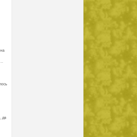
ена
..
лось
, дв