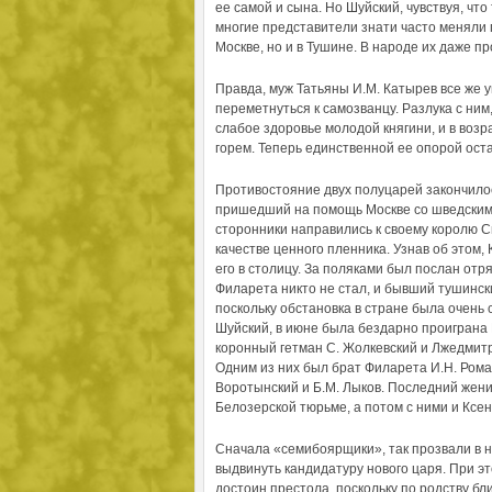
ее самой и сына. Но Шуйский, чувствуя, что
многие представители знати часто меняли г
Москве, но и в Тушине. В народе их даже п
Правда, муж Татьяны И.М. Катырев все же у
переметнуться к самозванцу. Разлука с ни
слабое здоровье молодой княгини, и в воз
горем. Теперь единственной ее опорой ост
Противостояние двух полуцарей закончилос
пришедший на помощь Москве со шведскими 
сторонники направились к своему королю Си
качестве ценного пленника. Узнав об этом
его в столицу. За поляками был послан от
Филарета никто не стал, и бывший тушински
поскольку обстановка в стране была очень
Шуйский, в июне была бездарно проиграна 
коронный гетман С. Жолкевский и Лжедмитри
Одним из них был брат Филарета И.Н. Роман
Воротынский и Б.М. Лыков. Последний жени
Белозерской тюрьме, а потом с ними и Ксе
Сначала «семибоярщики», так прозвали в 
выдвинуть кандидатуру нового царя. При э
достоин престола, поскольку по родству бли