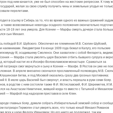
 трон под ним качается, уже не был способен на жестокие репрессии. К тому 
осударей, желая за свою службу получить чины и земельные угодья не только
розвали перелетами.
годил в ссылку в Сибирь за то, что во время одного из важных сражений заду
м, а также всевозможные невзгоды осадного положения окончательно подточи
расте 18-19 лет она умерла. Для Ксении — Марфы смерть дочери стала больш
ался сын Михаил.
ь победой В.И. Шуйского. Обеспечил ее племянник М.В. Скопин-Шуйский,
наемниками. Лжедмитрии II в конце 1609 года бежал в Калугу, его польские
гизмунду III, осадившему Смоленск. Они захватили с собой Филарета, видимо
, Ксения — Марфа стала умолять царя Василия отбить бывшего супруга и верн
ряд, который настиг их в Иосифо-Волоколамском монастыре. Сражаться за
й патриарх смог вернуться к сыну и Ксении — Маофе. В Ростов он уже не пое
 сложная. В апреле внезапно скончался прославленный полководец М.В. Скоп
Клушинская битва, и под Москвой оказались сразу два грозных противника:
й II. В июле царь Василий был свергнут, и власть перешла в руки семи бояр.
ов, в родстве с ним состояли также Ф.И. Мстиславский, Ф.И. Шереметев, И.М.
лся на Анастасии Никитичне, жившей когда-то вместе с Татьяной и Михаилом
нией — Марфой под надзором приставов в селе Клин.
народе главных бояр, думали собрать Избирательный земский собор и сообщ
том патриарх Гермоген стал уверять всех, что только юный Михаил Романов
же всех к царю Федору Ивановичу. Но его никто не поддержал, так как