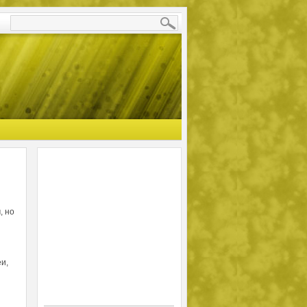
, но
и,