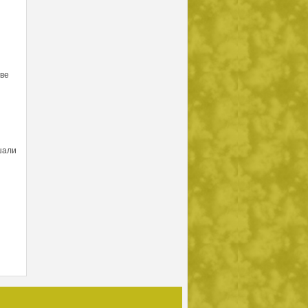
тве
шали
и