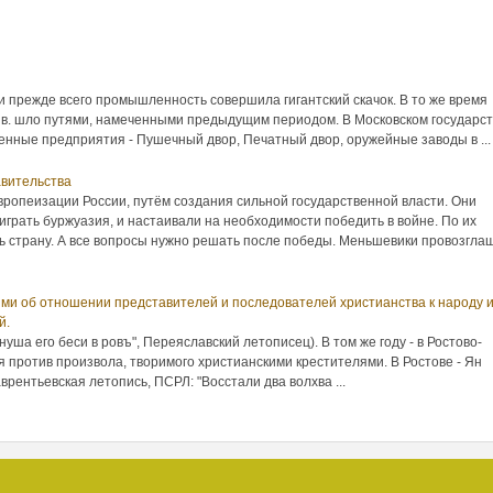
 и прежде всего промышленность совершила гигантский скачок. В то же время
II в. шло путями, намеченными предыдущим периодом. В Московском государс
енные предприятия - Пушечный двор, Печатный двор, оружейные заводы в ...
авительства
вропеизации России, путём создания сильной государственной власти. Они
 играть буржуазия, и настаивали на необходимости победить в войне. По их
 страну. А все вопросы нужно решать после победы. Меньшевики провозгла
ями об отношении представителей и последователей христианства к народу 
й.
инуша его беси в ровъ", Переяславский летописец). В том же году - в Ростово-
я против произвола, творимого христианскими крестителями. В Ростове - Ян
врентьевская летопись, ПСРЛ: "Восстали два волхва ...