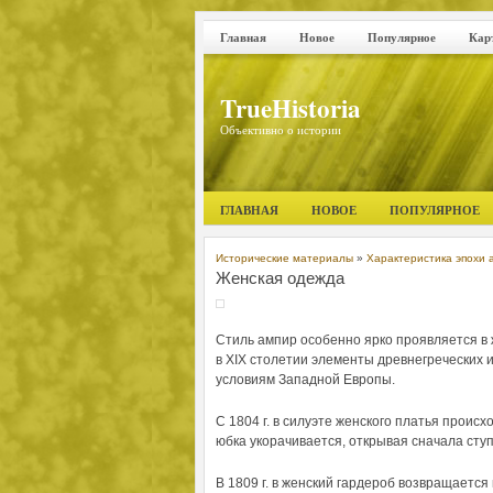
Главная
Новое
Популярное
Кар
TrueHistoria
Объективно о истории
ГЛАВНАЯ
НОВОЕ
ПОПУЛЯРНОЕ
Исторические материалы
»
Характеристика эпохи ам
Женская одежда
Стиль ампир особенно ярко проявляется в
в XIX столетии элементы древнегреческих
условиям Западной Европы.
С 1804 г. в силуэте женского платья проис
юбка укорачивается, открывая сначала ступ
В 1809 г. в женский гардероб возвращается