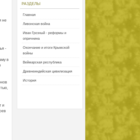
РАЗДЕЛЫ
Главная
и не
Ливонская война
Иван Грозный - реформы и
опричнина
Окончание и итоги Крымской
ья -
войны
аму в
Веймарская республика
е
Древнеиндийская цивилизация
История
онов
тью,
т и
оев