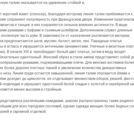
ную талию оказывается на удивление стойкой и,
т короткий жакет (спенсер), благодаря которому линия талии приближается к
ремя сохраняют популярность при французском дворе. Изменения практическ
визитов и танцев: в них сохраняется сильное влияние античности. В моде
откими рукавами с буфами и съемным шлейфом. Дополнением служат длинные
 оголенную часть руки. В зависимости от назначения различаются материи,
ев предпочитаются шелк, муслин, батист, кисея, лен. Парадные платья
ы и атласа и украшаются античными орнаментами. Уличные и визитные плат
а). В начале XIX в. преобладает белый цвет платья, затем в моду входят
бязательно однотонный. Женский образ в стиле ампир представляет собой д
рообразными рукавами, подчеркивающими плечи. Для женских костюмов боле
е более дорогих плотных тканей и увеличение количества декоративных
о низу. Линия груди остается завышенной, линия талии опускается ближе к
юбки доходит до щиколоток, ее отделывают множеством оборок, рюшей, фест
й подкладке и украшают однотонной белой гладью с золотой и серебряной ни
новится менее высоким и стройным.
редставлена различными накидками, широко распространены также рединго
общим для всех городских сословий, однако одежда женщин более бедных сл
рией и скромной отделкой.