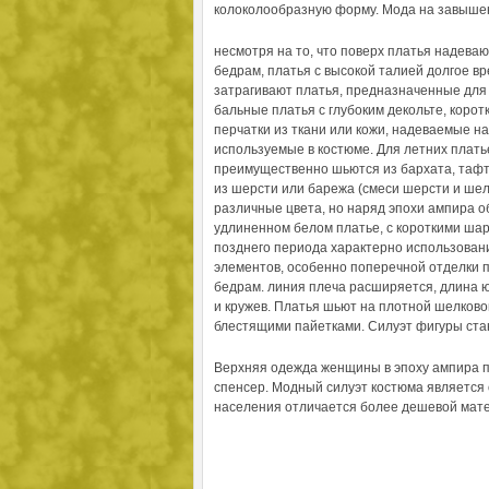
колоколообразную форму. Мода на завышен
несмотря на то, что поверх платья надеваю
бедрам, платья с высокой талией долгое в
затрагивают платья, предназначенные для 
бальные платья с глубоким декольте, кор
перчатки из ткани или кожи, надеваемые на
используемые в костюме. Для летних плать
преимущественно шьются из бархата, тафт
из шерсти или барежа (смеси шерсти и шелк
различные цвета, но наряд эпохи ампира о
удлиненном белом платье, с короткими ша
позднего периода характерно использовани
элементов, особенно поперечной отделки п
бедрам. линия плеча расширяется, длина 
и кружев. Платья шьют на плотной шелково
блестящими пайетками. Силуэт фигуры ста
Верхняя одежда женщины в эпоху ампира п
спенсер. Модный силуэт костюма является 
населения отличается более дешевой мате