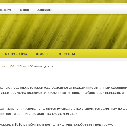
та сайта
Поиск
Контакты
КАРТА САЙТА
ПОИСК
КОНТАКТЫ
пир - XVIII-XIX вв.
» Женская одежда
 женской одежде, в которой еще сохраняется подражание античным одеяниям
 и древнеримских костюмов видоизменяются, приспосабливаясь к природным
ходят изменения: снова появляются рукава, платье становится закрытым до ше
ни, потом ее длина доходит только до лодыжек.
 корсет, в 1810 г. у юбки исчезает шлейф, она приобретает неширокую