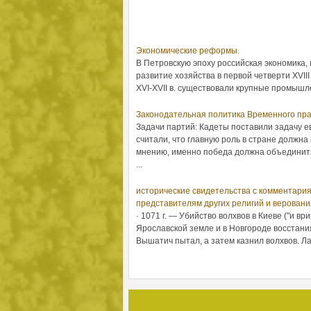
Экономические реформы.
В Петровскую эпоху российская экономика,
развитие хозяйства в первой четверти XVI
XVI-XVII в. существовали крупные промышл
Законодательная политика Временного пр
Задачи партий: Кадеты поставили задачу е
считали, что главную роль в стране должна
мнению, именно победа должна объединить
...
исторические свидетельства с комментари
представителям других религий и веровани
· 1071 г. — Убийство волхвов в Киеве ("и вр
Ярославской земле и в Новгороде восстани
Вышатич пытал, а затем казнил волхвов. Ла