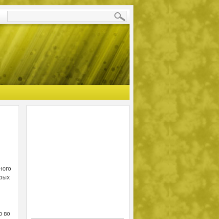
ного
орых
о во