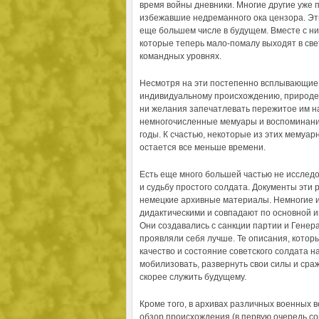
время войны дневники. Многие другие уже 
избежавшие недреманного ока цензора. Эти
еще большем числе в будущем. Вместе с н
которые теперь мало-помалу выходят в све
командных уровнях.
Несмотря на эти постепенно всплывающие 
индивидуальному происхождению, природе и
ни желания запечатлевать пережитое им на
немногочисленные мемуары и воспоминани
годы. К счастью, некоторые из этих мемуар
остается все меньше времени.
Есть еще много большей частью не исслед
и судьбу простого солдата. Документы эти 
немецкие архивные материалы. Немногие и
дидактическими и совпадают по основной 
Они создавались с санкции партии и Генер
проявляли себя лучше. Те описания, которы
качество и состояние советского солдата 
мобилизовать, развернуть свои силы и сраж
скорее служить будущему.
Кроме того, в архивах различных военных 
обзор происхождения (в первую очередь со