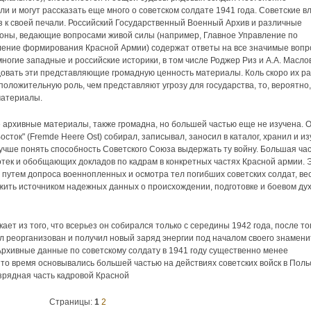
и и могут рассказать еще много о советском солдате 1941 года. Советские в
з к своей печали. Российский Государственный Военный Архив и различные
оны, ведающие вопросами живой силы (например, Главное Управление по
ление формирования Красной Армии) содержат ответы на все значимые воп
огие западные и российские историки, в том числе Роджер Риз и А.А. Маслов
довать эти представляющие громадную ценность материалы. Коль скоро их р
 положительную роль, чем представляют угрозу для государства, то, вероятно,
материалы.
 архивные материалы, также громадна, но большей частью еще не изучена. 
сток" (Fremde Heere Ost) собирал, записывал, заносил в каталог, хранил и из
лучше понять способность Советского Союза выдержать ту войну. Большая ча
отек и обобщающих докладов по кадрам в конкретных частях Красной армии. 
 путем допроса военнопленных и осмотра тел погибших советских солдат, ве
жить источником надежных данных о происхождении, подготовке и боевом ду
ет из того, что всерьез он собирался только с середины 1942 года, после то
ыл реорганизован и получил новый заряд энергии под началом своего знамени
Архивные данные по советскому солдату в 1941 году существенно менее
 то время основывались большей частью на действиях советских войск в Поль
изрядная часть кадровой Красной
Страницы:
1
2