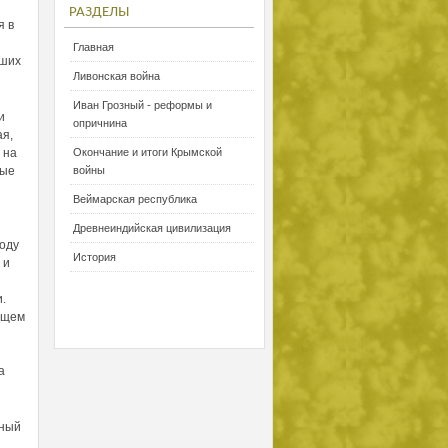
РАЗДЕЛЫ
я в
Главная
сших
Ливонская война
Иван Грозный - реформы и
и
опричнина
ая,
 на
Окончание и итоги Крымской
ные
войны
Веймарская республика
Древнеиндийская цивилизация
роду
История
 и
.
ущем
а
лный