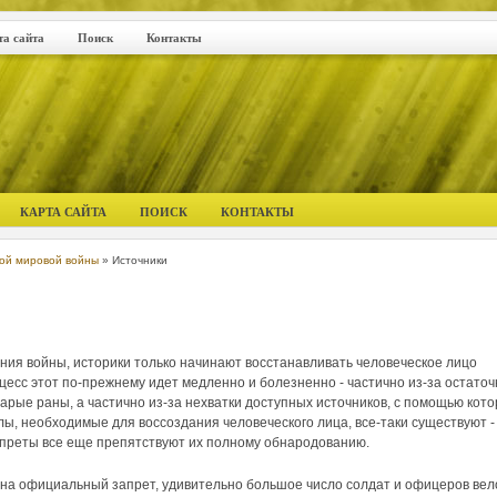
та сайта
Поиск
Контакты
КАРТА САЙТА
ПОИСК
КОНТАКТЫ
рой мировой войны
» Источники
ания войны, историки только начинают восстанавливать человеческое лицо
есс этот по-прежнему идет медленно и болезненно - частично из-за остаточ
арые раны, а частично из-за нехватки доступных источников, с помощью кот
ы, необходимые для воссоздания человеческого лица, все-таки существуют -
апреты все еще препятствуют их полному обнародованию.
 на официальный запрет, удивительно большое число солдат и офицеров вел