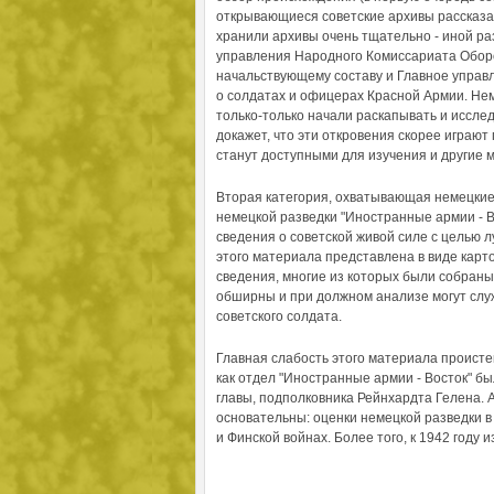
открывающиеся советские архивы рассказал
хранили архивы очень тщательно - иной ра
управления Народного Комиссариата Обор
начальствующему составу и Главное управ
о солдатах и офицерах Красной Армии. Немн
только-только начали раскапывать и иссле
докажет, что эти откровения скорее играют
станут доступными для изучения и другие 
Вторая категория, охватывающая немецкие
немецкой разведки "Иностранные армии - Во
сведения о советской живой силе с целью 
этого материала представлена в виде карт
сведения, многие из которых были собраны
обширны и при должном анализе могут слу
советского солдата.
Главная слабость этого материала проистека
как отдел "Иностранные армии - Восток" б
главы, подполковника Рейнхардта Гелена. 
основательны: оценки немецкой разведки в
и Финской войнах. Более того, к 1942 году 