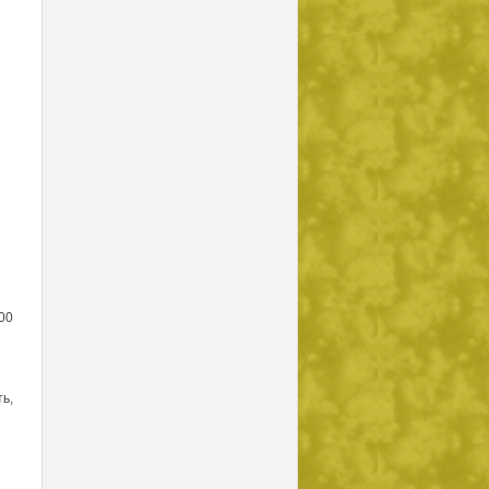
00
ь,