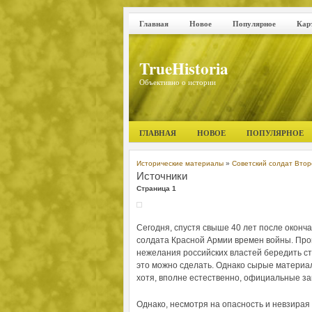
Главная
Новое
Популярное
Кар
TrueHistoria
Объективно о истории
ГЛАВНАЯ
НОВОЕ
ПОПУЛЯРНОЕ
Исторические материалы
»
Советский солдат Вто
Источники
Страница 1
Сегодня, спустя свыше 40 лет после оконч
солдата Красной Армии времен войны. Проц
нежелания российских властей бередить ст
это можно сделать. Однако сырые материал
хотя, вполне естественно, официальные з
Однако, несмотря на опасность и невзирая