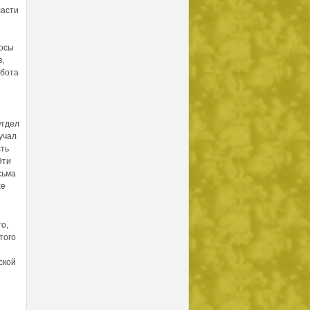
ласти
росы
,
абота
Отдел
учал
сть
Эти
сьма
хе
го,
того
ской