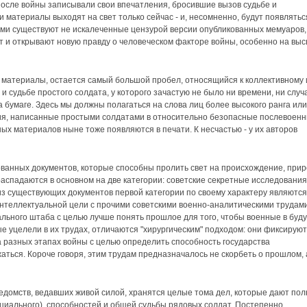
после войны записывали свои впечатления, бросившие вызов судьбе и
 материалы выходят на свет только сейчас - и, несомненно, будут появлятьс
ими существуют не искалеченные цензурой версии опубликованных мемуаров,
т и открывают новую правду о человеческом факторе войны, особенно на вы
материалы, остается самый большой пробел, относящийся к коллективному 
 судьбе простого солдата, у которого зачастую не было ни времени, ни случ
 бумаге. Здесь мы должны полагаться на слова лиц более высокого ранга или
я, написанные простыми солдатами в относительно безопасные послевоен
ных материалов ныне тоже появляются в печати. К несчастью - у их авторов
ованных документов, которые способны пролить свет на происхождение, при
распадаются в основном на две категории: советские секретные исследования
з существующих документов первой категории по своему характеру являются
интеллектуальной цели с прочими советскими военно-аналитическими трудами
ального штаба с целью лучше понять прошлое для того, чтобы военные в буд
е уцелели в их трудах, отличаются "хирургическим" подходом: они фиксируют
на разных этапах войны с целью определить способность государства
аться. Короче говоря, этим трудам предназначалось не скорбеть о прошлом, 
ведомств, ведавших живой силой, хранятся целые тома дел, которые дают по
циального), способностей и общей судьбы рядовых солдат. Постепенно