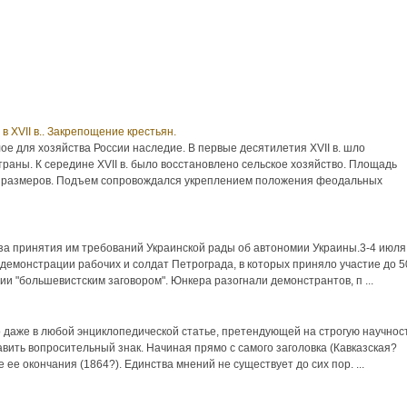
 XVII в.. Закрепощение крестьян.
е для хозяйства России наследие. В первые десятилетия XVII в. шло
траны. К середине XVII в. было восстановлено сельское хозяйство. Площадь
 размеров. Подъем сопровождался укреплением положения феодальных
за принятия им требований Украинской рады об автономии Украины.3-4 июля
емонстрации рабочих и солдат Петрограда, в которых приняло участие до 5
и "большевистским заговором". Юнкера разогнали демонстрантов, п ...
о даже в любой энциклопедической статье, претендующей на строгую научност
авить вопросительный знак. Начиная прямо с самого заголовка (Кавказская?
е ее окончания (1864?). Единства мнений не существует до сих пор. ...