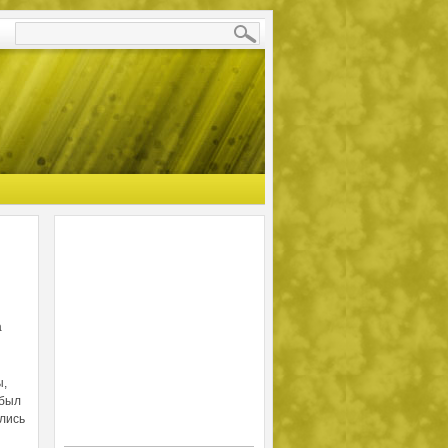
а
ы,
 был
лись