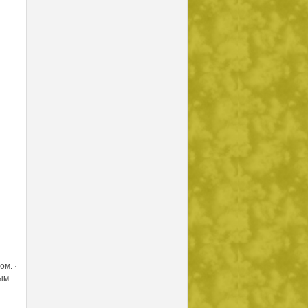
м. ·
ным