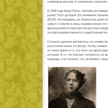
оливковым маслом. К сожалению, оригинал 
В 1988 году Марк Пагно, торговец антиква
рынку" Порт-де-Ванв. Его внимание привле
($109). Ни продавец, ни покупатель даже н
забыл о покупке и лишь недавно решил ее 
французский историк фотоискусства и веду
эта фотография является самой ранней из 
Согласно данным экспертизы, на снимке (р
расстояния около 3,5 метра. Чтобы снимок
не очень верил в то, что опыт его друга уд
историю. В то, что портрет получится, не в
природы, и он полагал, что, возможно, ли