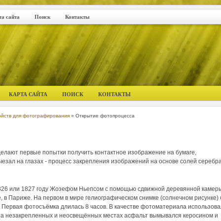
та сайта
Поиск
Контакты
КАРТА САЙТА
ПОИСК
КОНТАКТЫ
ойств для фотографирования
» Открытие фотопроцесса
и делают первые попытки получить контактное изображение на бумаге,
езал на глазах - процесс закрепления изображений на основе солей серебр
826 или 1827 году Жозефом Ньепсом с помощью сдвижной деревянной камер
 в Париже. На первом в мире гелиографическом снимке (солнечном рисунке)
. Первая фотосъёмка длилась 8 часов. В качестве фотоматериала использова
На незакрепленных и неосвещённых местах асфальт вымывался керосином и