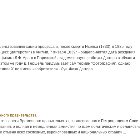
енствованию химии процесса и, после смерти Ньепса (1833), в 1835 году
цесс (даггеротип) в Англии. 7 января 1839г. - общепринятая дата рождения
 физика Д.Ф. Араго в Парижской академии наук о работах Даггера в области
этом же году Д. Гершель придумывает сам термин "фотография", однако
типией" по имени изобретателя - Луи-Жака Даггера.
нного правительства
тельности Временного правительства, согласованная с Петроградским Совето
вания: o полная и немедленная амнистия по всем политическим и религиоз
; o отмена всех сословных, вероисповедных и национальных огранич ...