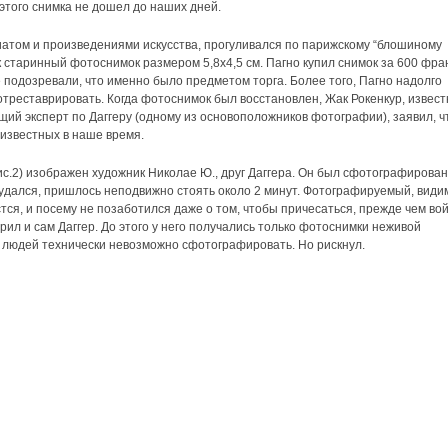
этого снимка не дошел до наших дней.
риатом и произведениями искусства, прогуливался по парижскому “блошиному
к старинный фотоснимок размером 5,8х4,5 см. Пагно купил снимок за 600 фра
е подозревали, что именно было предметом торга. Более того, Пагно надолго
отреставрировать. Когда фотоснимок был восстановлен, Жак Рокенкур, извес
щий эксперт по Даггеру (одному из основоположников фотографии), заявил, ч
известных в наше время.
ис.2) изображен художник Николае Ю., друг Даггера. Он был сфотографирован
 удался, пришлось неподвижно стоять около 2 минут. Фотографируемый, види
астся, и посему не позаботился даже о том, чтобы причесаться, прежде чем вой
ерил и сам Даггер. До этого у него получались только фотоснимки неживой
ца людей технически невозможно сфотографировать. Но рискнул.