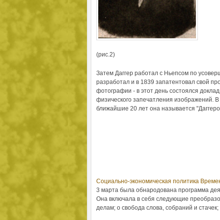
(рис.2)
Затем Даггер работал с Ньепсом по усоверш
разработал и в 1839 запатентовал свой про
фотографии - в этот день состоялся доклад
физического запечатления изображений. В 
ближайшие 20 лет она называется "Даггеро
Социально-экономическая политика Време
3 марта была обнародована программа дея
Она включала в себя следующие преобразо
делам; o свобода слова, собраний и стачек