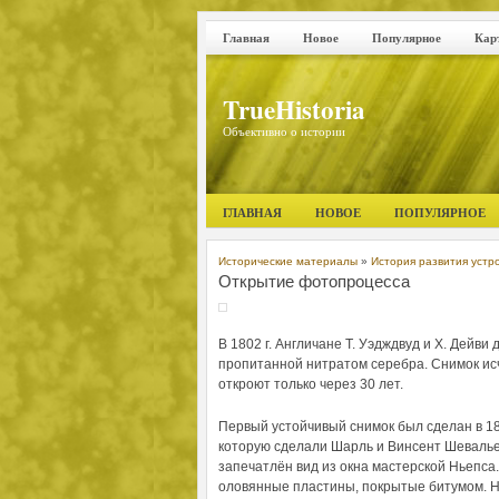
Главная
Новое
Популярное
Кар
TrueHistoria
Объективно о истории
ГЛАВНАЯ
НОВОЕ
ПОПУЛЯРНОЕ
Исторические материалы
»
История развития устр
Открытие фотопроцесса
В 1802 г. Англичане Т. Уэдждвуд и Х. Дейв
пропитанной нитратом серебра. Снимок исч
откроют только через 30 лет.
Первый устойчивый снимок был сделан в 1
которую сделали Шарль и Винсент Шевалье,
запечатлён вид из окна мастерской Ньепса
оловянные пластины, покрытые битумом. 