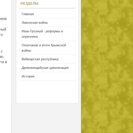
РАЗДЕЛЫ
Главная
нков
Ливонская война
тный
Иван Грозный - реформы и
то
опричнина
Окончание и итоги Крымской
войны
 с
мо,
Веймарская республика
ти в
Древнеиндийская цивилизация
История