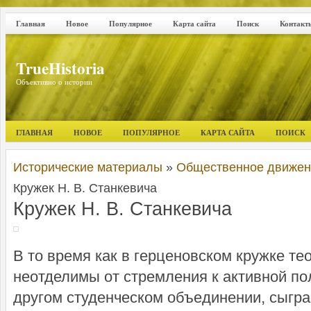
Главная
Новое
Популярное
Карта сайта
Поиск
Контакт
TrueHistoria
Объективно о истории
ГЛАВНАЯ
НОВОЕ
ПОПУЛЯРНОЕ
КАРТА САЙТА
ПОИСК
Исторические материалы
»
Общественное движени
Кружек Н. В. Станкевича
Кружек Н. В. Станкевича
В то время как в герценовском кружке те
неотделимы от стремления к активной по
другом студенческом объединении, сыгр