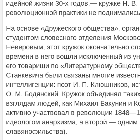
идейной жизни 30-х годов,— кружке Н. В
революционной практики не поднимались
На основе «Дружеского общества», органи
студентом словесного отделения Московск
Неверовым, этот кружок окончательно сло
времени в него вошли исключенный из уни
его товарищи по «Литературному обществ
Станкевича были связаны многие извест
интеллигенции: поэт И. П. Клюшников, ис
О. М. Бодянский. Кружок объединял таки
взглядам людей, как Михаил Бакунин и К
активно участвовал в революции 1848—184
идеологом анархизма, а второй — одним 
славянофильства).