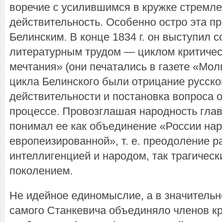
воречие с усилившимся в кружке стремле
действительность. Особенно остро эта п
Белинским. В конце 1834 г. он выступил 
литературным трудом — циклом критическ
мечтания» (они печатались в газете «Мол
цикла Белинского были отрицание русско
действительности и постановка вопроса 
процессе. Провозглашая народность глав
понимал ее как объединение «России нар
европеизированной», т. е. преодо­ление 
интеллигенцией и народом, так траги­ч
поколением.
Не идейное единомыслие, а в значительн
самого Станкевича объединяло членов кр