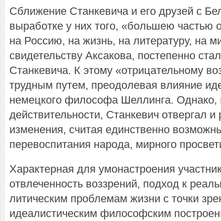
Сближение Станкевича и его друзей с Бе
выработке у них того, «большею частью о
на Россию, на жизнь, на литературу, на ми
свидетельству Аксакова, постепенно стал
Станкевича. К этому «отрицательному в
трудным путем, преодолевая влия­ние ид
немецкого философа Шеллинга. Однако, 
действительности, Станкевич отвергал и
изменения, считая единствен­но возможн
перевоспитания народа, мир­ного просвет
Характерная для умонастроения участник
отвлеченность воззрений, подход к реал
литическим проблемам жизни с точки зре
идеалистическим философским построени