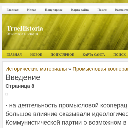
Главная
Новое
Популярное
Карта сайта
Поиск
Контакт
TrueHistoria
Объективно о истории
ГЛАВНАЯ
НОВОЕ
ПОПУЛЯРНОЕ
КАРТА САЙТА
ПОИСК
Исторические материалы
»
Промысловая кооперац
Введение
Страница 8
· на деятельность промысловой коопераци
большое влияние оказывали идеологичес
Коммунистической партии о возможном 