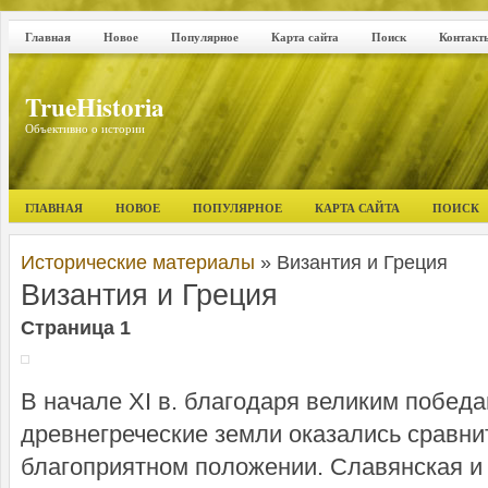
Главная
Новое
Популярное
Карта сайта
Поиск
Контакт
TrueHistoria
Объективно о истории
ГЛАВНАЯ
НОВОЕ
ПОПУЛЯРНОЕ
КАРТА САЙТА
ПОИСК
Исторические материалы
» Византия и Греция
Византия и Греция
Страница 1
В начале XI в. благодаря великим победа
древнегреческие земли оказались сравни
благоприятном положении. Славянская и