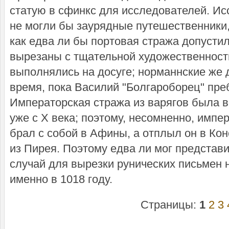
статую в сфинкс для исследователей. Ис
не могли бы заурядные путешественники,
как едва ли бы портовая стража допустил
вырезаны с тщательной художественност
выполнялись на досуге; норманнские же 
время, пока Василий "Болгароборец" пр
Императорская стража из варягов была 
уже с X века; поэтому, несомненно, имп
брал с собой в Афины, а отплыл он в Кон
из Пирея. Поэтому едва ли мог представ
случай для вырезки рунических письмен н
именно в 1018 году.
Страницы:
1
2
3