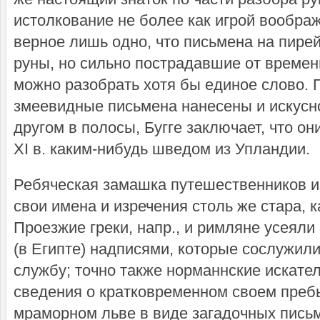
истолкование не более как игрой воображ
верное лишь одно, что письмена на пире
руны, но сильно пострадавшие от времени
можно разобрать хотя бы единое слово. П
змеевидные письмена нанесены и искусно
другом в полосы, Бугге заключает, что о
XI в. каким-нибудь шведом из Упландии.
Ребяческая замашка путешественников и
свои имена и изречения столь же стара, к
Проезжие греки, напр., и римляне усеял
(в Египте) надписями, которые сослужил
службу; точно также норманнские искате
сведения о кратковременном своем преб
мраморном льве в виде загадочных письм