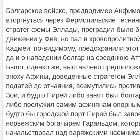
Болгарское войско, предводимое Анфимом
вторгнуться через Фермопильские теснин
стратег фемы Эллады, преградил было 
движение у Фив, но пал в кровопролитной
Кадмеи, по-видимому, предохранили этот 
да и о нападении болгар на соседнюю Атт
Было, однако же, выставлено предположе
эпоху Афины, доведенные стратегом Эл
податей до отчаяния, возмутились прот
Зои, и будто Пирей либо занят был бол
либо послужил самим афинянам опорным
будто бы городской порт Пирей был зав
норвежским богатырем Гаральдом, которы
начальствовал над варяжскими наемника