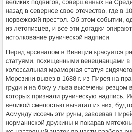
великих подвигов, совершенных на Сред
назад в северное свое отечество, где в 1
норвежский престол. Об этом событии, од
из летописцев, и все эти догадки опираю
истолкование рунической надписи.
Перед арсеналом в Венеции красуется р
статуями, похищенными венецианцами в
колоссальная мраморная статуя сидячего
Морозини вывез в 1688 г. из Пирея на пр
груди и на боку у льва высечены резцом 
которых признали руническую надпись. И
великой смелостью вычитал из них, будт
Асмунду иссечь эти руны, завоевав Пире
норманнской дружины и покарав мятежны
же настоящий знаток по части разбора р