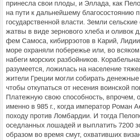
принесла свои плоды, и Эллада, как Пел
на пути к дальнейшему благосостоянию 
государственной власти. Земли сельские 
жатвы в виде зернового хлеба и оливок
фем Самоса, кибиррэотов в Карий, Лиди
море охраняли побережье или, во всяком
набеги морских разбойников. Корабельна
разумеется, ложилась на население тяже
жители Греции могли собирать денежные 
чтобы откупаться от несения воинской по
Платежную свою способность, впрочем, о
именно в 985 г., когда император Роман 
походу против Ломбардии. И тогда Пелоп
оседланных лошадей и выплатить 7200 
образом во время смут, охвативших визан