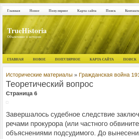
Главная
Новое
Популярное
Карта сайта
Поиск
Контакт
TrueHistoria
Объективно о истории
ГЛАВНАЯ
НОВОЕ
ПОПУЛЯРНОЕ
КАРТА САЙТА
ПОИСК
Исторические материалы
»
Гражданская война 191
Теоретический вопрос
Страница 6
Завершалось судебное следствие заклю
речами прокурора (или частного обвините
объяснениями подсудимого. До вынесения