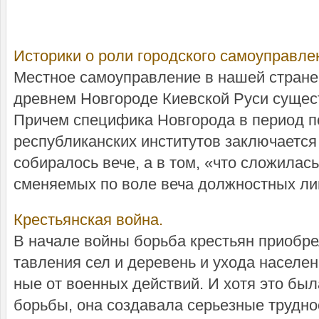
Историки о роли городского самоуправле
Местное самоуправление в нашей стране 
древнем Новгороде Киевской Руси сущест
Причем специфика Новгорода в период п
республиканских институтов заключается 
собиралось вече, а в том, «что сложилас
сменяемых по воле веча должностных лиц,
Кре­сть­ян­ская вой­на.
В на­ча­ле вой­ны борь­ба кре­сть­ян при­об­ре­
тав­ле­ния сел и де­ре­вень и ухо­да на­се­ле­
ные от во­ен­ных дей­ст­вий. И хо­тя это бы
борь­бы, она соз­да­ва­ла серь­ез­ные труд­но­