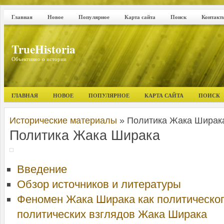
Главная
Новое
Популярное
Карта сайта
Поиск
Контакт
TrueHistoria
Объективно о истории
ГЛАВНАЯ
НОВОЕ
ПОПУЛЯРНОЕ
КАРТА САЙТА
ПОИСК
Исторические материалы
» Политика Жака Ширак
Политика Жака Ширака
Введение
Обзор источников и литературы
Феномен Жака Ширака как политическо
политических взглядов Жака Ширака